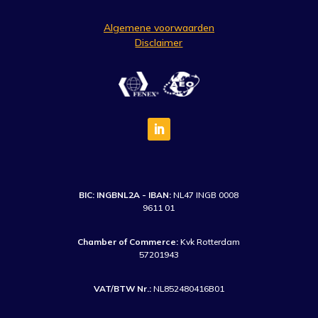
Algemene voorwaarden
Disclaimer
BIC: INGBNL2A - IBAN:
NL47 INGB 0008
9611 01
Chamber of Commerce:
Kvk Rotterdam
57201943
VAT/BTW Nr.:
NL852480416B01