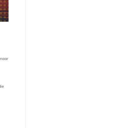
 naar
die