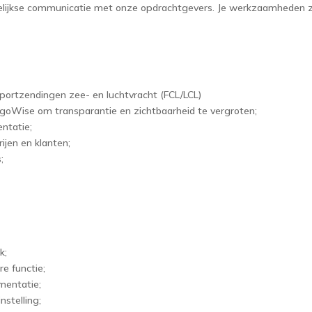
elijkse communicatie met onze opdrachtgevers. Je werkzaamheden z
portzendingen zee- en luchtvracht (FCL/LCL)
goWise om transparantie en zichtbaarheid te vergroten;
ntatie;
ijen en klanten;
;
k;
re functie;
mentatie;
nstelling;