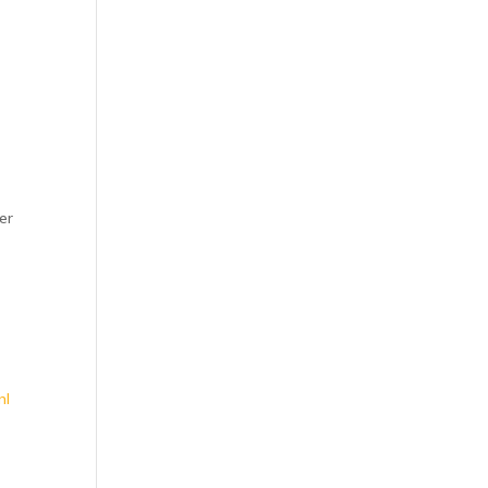
er
nl