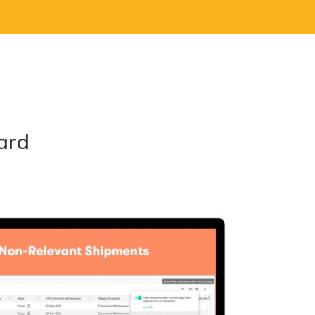
aarom VSL
Logistieke oplossingen
Tools
VSL Custo
ard