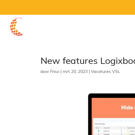
Home
W
New features Logixbo
door
Friso
|
mrt 20, 2023
|
Vacatures VSL