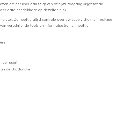
iezen om per user aan te geven of hij/zij toegang krijgt tot de
eer data beschikbaar op dezelfde plek.
leter. Zo heeft u altijd controle over uw supply chain en realtime
van verschillende tools en informatiestromen heeft u:
veren
 (per user)
van de chatfunctie