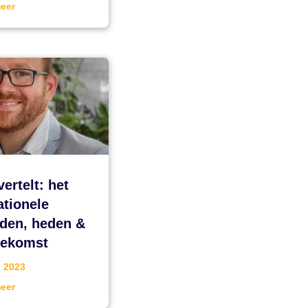
eer
ertelt: het
ationele
eden, heden &
oekomst
, 2023
eer