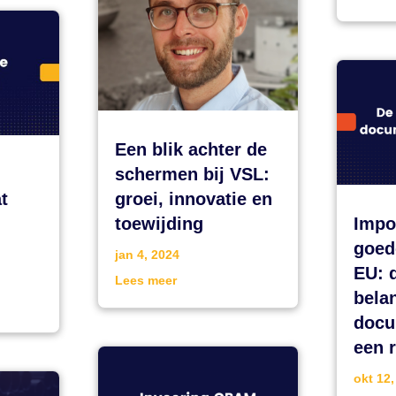
Een blik achter de
schermen bij VSL:
t
groei, innovatie en
toewijding
Impo
goed
jan 4, 2024
EU: 
Lees meer
belan
docu
een r
okt 12,