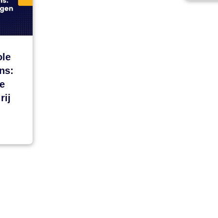
ole
ns:
de
rij