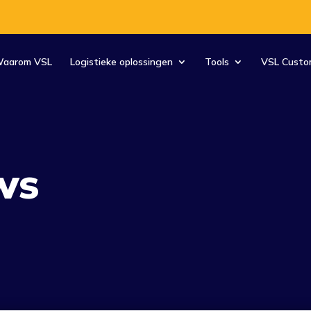
aarom VSL
Logistieke oplossingen
Tools
VSL Custo
ws