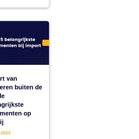
rt van
eren buiten de
de
grijkste
menten op
ij
 2023