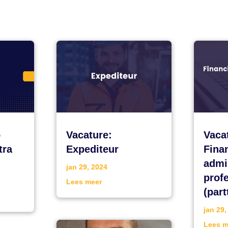
o
Vacature:
Vaca
tra
Expediteur
Fina
admi
jan 29, 2024
prof
Lees meer
(part
jan 29,
Lees m