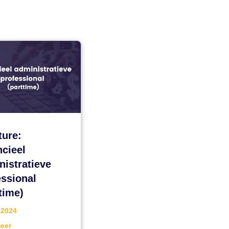
ture:
ncieel
nistratieve
essional
time)
 2024
eer